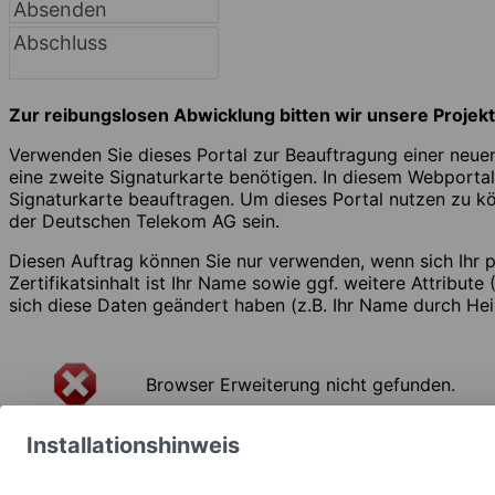
Absenden
Abschluss
Zur reibungslosen Abwicklung bitten wir unsere Projekt
Verwenden Sie dieses Portal zur Beauftragung einer neuen
eine zweite Signaturkarte benötigen. In diesem Webportal
Signaturkarte beauftragen. Um dieses Portal nutzen zu kö
der Deutschen Telekom AG sein.
Diesen Auftrag können Sie nur verwenden, wenn sich Ihr pe
Zertifikatsinhalt ist Ihr Name sowie ggf. weitere Attribute
sich diese Daten geändert haben (z.B. Ihr Name durch Hei
Browser Erweiterung nicht gefunden.
Installationshinweis